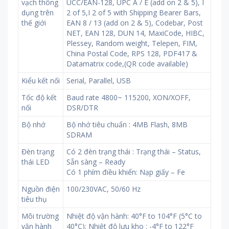
vạch thông
UCC/EAN-128, UPC A / E (add on 2 & 5), I
dụng trên
2 of 5,I 2 of 5 with Shipping Bearer Bars,
thế giới
EAN 8 / 13 (add on 2 & 5), Codebar, Post
NET, EAN 128, DUN 14, MaxiCode, HIBC,
Plessey, Random weight, Telepen, FIM,
China Postal Code, RPS 128, PDF417 &
Datamatrix code,(QR code available)
Kiểu kết nối
Serial, Parallel, USB
Tốc độ kết
Baud rate 4800~ 115200, XON/XOFF,
nối
DSR/DTR
Bộ nhớ
Bộ nhớ tiêu chuẩn : 4MB Flash, 8MB
SDRAM
Đèn trạng
Có 2 đèn trạng thái : Trạng thái – Status,
thái LED
Sẵn sàng – Ready
Có 1 phím điều khiển: Nạp giấy – Fe
Nguồn điện
100/230VAC, 50/60 Hz
tiêu thụ
Môi trường
Nhiệt độ vận hành: 40°F to 104°F (5°C to
vận hành
40°C); Nhiệt độ lưu kho : -4°F to 122°F