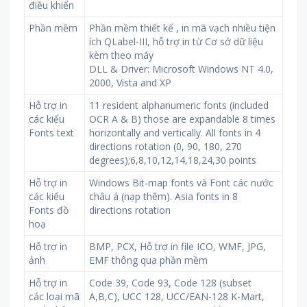
điều khiển
Phần mềm
Phần mềm thiết kế , in mã vạch nhiều tiện
ích QLabel-III, hỗ trợ in từ Cơ sở dữ liệu
kèm theo máy
DLL & Driver: Microsoft Windows NT 4.0,
2000, Vista and XP
Hỗ trợ in
11 resident alphanumeric fonts (included
các kiểu
OCR A & B) those are expandable 8 times
Fonts text
horizontally and vertically. All fonts in 4
directions rotation (0, 90, 180, 270
degrees);6,8,10,12,14,18,24,30 points
Hỗ trợ in
Windows Bit-map fonts và Font các nước
các kiểu
châu á (nạp thêm). Asia fonts in 8
Fonts đồ
directions rotation
hoạ
Hỗ trợ in
BMP, PCX, Hỗ trợ in file ICO, WMF, JPG,
ảnh
EMF thông qua phần mềm
Hỗ trợ in
Code 39, Code 93, Code 128 (subset
các loại mã
A,B,C), UCC 128, UCC/EAN-128 K-Mart,