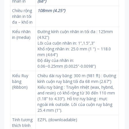
nhãn in
(68″)
Chiều rộng
108mm (4.25″)
nhãn in tối
đa – khổ in
Kiểu nhãn
Đường kính cuộn nhãn in tối đa : 125mm
in (media)
(4.92”)
Lõi của cuộn nhãn in: 1”,1.5”,3”
Khổ rộng nhãn in: 25.0 mm (1 “) ~ 118.0
mm (4.64”)
Độ dày của nhãn in:
0.06~0.25mm (0.0025”-0.0098”)
Kiểu Ruy
Chiều dài ruy băng: 300 m (981 ft) : Đường
băng
kính cuộn ruy băng tối đa 68 mm (2.67”)
(Ribbon)
Kiểu ruy băng : Truyền nhiệt (wax, hybrid,
and resin) có khổ rộng từ 30 đến 110 mm
(1.18” to 4.33”). Hỗ trợ ruy băng : mực
ngoài ink outside. Lõi của cuộn ruy băng
25.4 mm (1”).
Tính tương
EZPL (downloadable)
thích trình