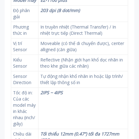
Model máy
EZ-1100 plus
Độ phân
203 dpi (8 dot/mm)
giải
Phương
In truyền nhiệt (Thermal Transfer) / In
thức in
nhiệt trực tiếp (Direct Thermal)
Vị trí
Moveable (có thể di chuyển được), center
Sensor
alligned (căn giữa)
Kiểu
Reflective (Nhận giới hạn khổ dọc nhãn in
Sensor
theo khe giữa các nhãn)
Sensor
Tự động nhận khổ nhãn in hoặc lập trình/
Direction
thiết lập thông số in
Tốc độ in:
2IPS ~ 4IPS
Của các
model máy
in khác
nhau (inch/
giây)
Chiều dài
Tối thiểu 12mm (0.47”) tối đa 1727mm