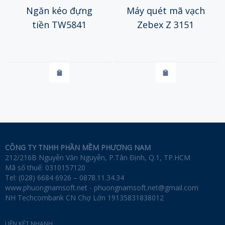
Ngăn kéo đựng
Máy quét mã vạch
tiền TW5841
Zebex Z 3151
CÔNG TY TNHH PHẦN MỀM PHƯƠNG NAM
212/216B Nguyễn Văn Nguyễn, P.Tân Định, Q.1, TP.HCM
Mã số thuế: 0310157120
Tel: (028) 6684 6926 – 0878.11.34.34
www.phuongnamsoft.net - phuongnamsoft.net@gmail.com
NH Techcombank CN Chợ Lớn 19135831838012
LIÊN KẾT NHANH