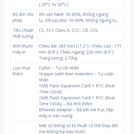
(-20°C to 50°C)
Độ ẩm cho
Khi vận hành: 30-85%, không ngưng
phép
tụ. Khi lưu kho: 10-90%, không ngưng tụ.
Tiêu chuẩn
CE, FCC Class A, CCC, CB, CUL
chất lượng
Kích thước
Chiều dài: 285 mm (11.2″) ; Chiều cao : 171
máy in
mm (6.8″); Chiều ngang: 226 mm (8.9″)
Trọng lượng: 2.72kg
Lựa chọn
Cutter – Tự cắt nhãn
thêm
Stripper (with liner rewinder) – Tự cuộn
nhãn
1MB Flash Expansion Card + RTC (Real
Time Clock)
2MB Flash Expansion Card + RTC (Real
Time Clock) – Bộ nhớ thêm
Ethernet Adapter – Bộ kết nối trực tiếp
máy in vào mạng
Một số thông số kỹ thuật có thể thay đổi
mà không kịp báo trước.